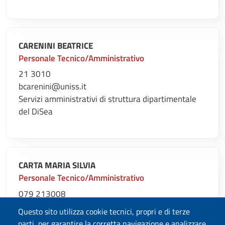
CARENINI BEATRICE
Personale Tecnico/Amministrativo
21 3010
bcarenini@uniss.it
Servizi amministrativi di struttura dipartimentale
del DiSea
CARTA MARIA SILVIA
Personale Tecnico/Amministrativo
079 213008
scarta@uniss.it
Questo sito utilizza cookie tecnici, propri e di terze
Servizi amministrativi di struttura dipartimentale
parti, per garantire la corretta navigazione e analizzare