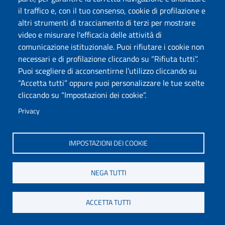
del DiSea
il traffico e, con il tuo consenso, cookie di profilazione e
altri strumenti di tracciamento di terzi per mostrare
video e misurare l'efficacia delle attività di
comunicazione istituzionale. Puoi rifiutare i cookie non
necessari e di profilazione cliccando su “Rifiuta tutti”.
FRANCISCO ROMAO CIDALIA ROSA
Puoi scegliere di acconsentirne l’utilizzo cliccando su
Personale Tecnico/Amministrativo
“Accetta tutti” oppure puoi personalizzare le tue scelte
079213005
cliccando su “Impostazioni dei cookie”.
cromao@uniss.it
Privacy
Servizi amministrativi di struttura dipartimentale
del DiSea
IMPOSTAZIONI DEI COOKIE
NEGA TUTTI
MURA BARBARA
Personale Tecnico/Amministrativo
ACCETTA TUTTI
079213007
brmura@uniss.it