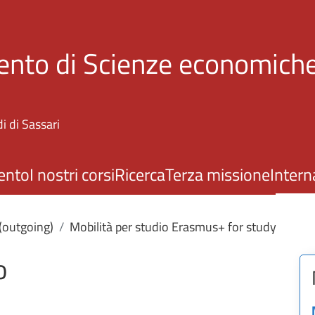
Salta al contenuto principale
ento di Scienze economiche
i di Sassari
ento
I nostri corsi
Ricerca
Terza missione
Intern
 (outgoing)
Mobilità per studio Erasmus+ for study
o