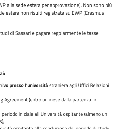
WP alla sede estera per approvazione). Non sono più
e estera non risulti registrata su EWP (Erasmus
 Studi di Sassari e pagare regolarmente le tasse
ai:
rrivo presso l’università
straniera agli Uffici Relazioni
ng Agreement (entro un mese dalla partenza in
 periodo iniziale all'Università ospitante (almeno un
s);
ersità ospitante alla conclusione del periodo di studi;