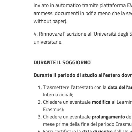
inviato in automatico tramite piattaforma E
ammessi documenti in pdf a meno che la sed
without paper).
4. Rinnovare l'iscrizione all'Università degli
universitarie.
DURANTE IL SOGGIORNO
Durante il periodo di studio all'estero dovr
Trasmettere l’attestato con la
data dell’a
Internazionali;
Chiedere un'eventuale
modifica
al Learni
Erasmus);
Chiedere un eventuale
prolungamento
del
mese prima della fine del periodo Erasmu
Farsi certificare la
data di rientro
dall'Univ