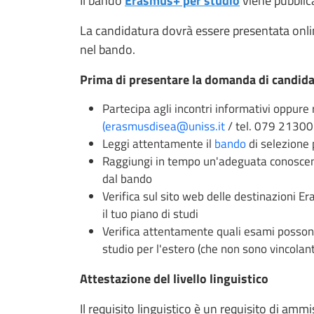
Il
bando
Erasmus+ per studio
viene pubbli
La candidatura dovrà essere presentata onlin
nel bando.
Prima di presentare la domanda di candid
Partecipa agli incontri informativi oppure r
(erasmusdisea@uniss.it
/ tel. 079 21300
Leggi attentamente il
bando
di selezione 
Raggiungi in tempo un'adeguata conoscenz
dal bando
Verifica sul sito web delle destinazioni E
il tuo piano di studi
Verifica attentamente quali esami possono 
studio per l'estero (che non sono vincolant
Attestazione del livello linguistico
Il requisito linguistico è un requisito di am