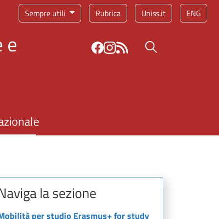
Sempre utili
Rubrica
Uniss.it
ENG
 e
Bottone cerca
azionale
Naviga la sezione
Mobilità per studio Erasmus+ for study