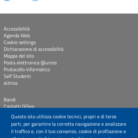
Accessibilità
Agenda Web
Cookie settings
Dichiarazione di accessibilità
Mappa del sito
Posta elettronica @uniss
Protocollo informatico
Self Studenti
eUniss
Bandi
Contatti DiSea
Occupazione giornaliera aule
Questo sito utilizza cookie tecnici, propri e di terze
Prenotazione Sala riunioni
parti, per garantire la corretta navigazione e analizzare
il traffico e, con il tuo consenso, cookie di profilazione e
Seguici su