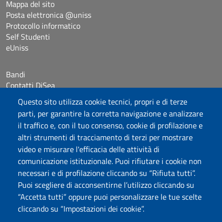
Mappa del sito
Posta elettronica @uniss
Protocollo informatico
Self Studenti
eUniss
Bandi
Contatti DiSea
Occupazione giornaliera aule
Questo sito utilizza cookie tecnici, propri e di terze
Prenotazione Sala riunioni
parti, per garantire la corretta navigazione e analizzare
il traffico e, con il tuo consenso, cookie di profilazione e
Seguici su
altri strumenti di tracciamento di terzi per mostrare
video e misurare l'efficacia delle attività di
comunicazione istituzionale. Puoi rifiutare i cookie non
Università degli Studi di Sassari
necessari e di profilazione cliccando su “Rifiuta tutti”.
Dipartimento di Scienze Economiche e Aziendali
Puoi scegliere di acconsentirne l’utilizzo cliccando su
Via Muroni 25, 07100 Sassari
“Accetta tutti” oppure puoi personalizzare le tue scelte
Tel: +39 079 213001
cliccando su “Impostazioni dei cookie”.
Fax: +39 079 213002