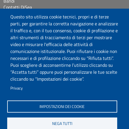
Bandi
Contatti DiSea
Occupazione giornaliera aule
Questo sito utilizza cookie tecnici, propri e di terze
Prenotazione Sala riunioni
parti, per garantire la corretta navigazione e analizzare
il traffico e, con il tuo consenso, cookie di profilazione e
Seguici su
altri strumenti di tracciamento di terzi per mostrare
video e misurare l'efficacia delle attività di
comunicazione istituzionale. Puoi rifiutare i cookie non
Università degli Studi di Sassari
necessari e di profilazione cliccando su “Rifiuta tutti”.
Dipartimento di Scienze Economiche e Aziendali
Puoi scegliere di acconsentirne l’utilizzo cliccando su
Via Muroni 25, 07100 Sassari
“Accetta tutti” oppure puoi personalizzare le tue scelte
Tel: +39 079 213001
cliccando su “Impostazioni dei cookie”.
Fax: +39 079 213002
E-mail: disea@uniss.it
Privacy
PEC: dip.scienze.economiche.aziendali@pec.uniss.it
Coordinate GPS
IMPOSTAZIONI DEI COOKIE
NEGA TUTTI