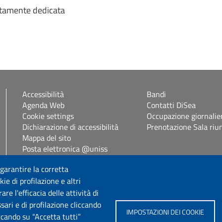
sitamente dedicata
Accessibilità
Bandi
Agenda Web
Contatti DiSea
Cookie settings
Occupazione giornalie
Dichiarazione di accessibilità
Prenotazione Sala riu
Mappa del sito
Posta elettronica @uniss
Protocollo informatico
it
 garantire la corretta
Self Studenti
ie di profilazione e altri
eUniss
e l'efficacia delle attività di
sari e di profilazione cliccando
Seguici su
IMPOSTAZIONI DEI COOKIE
iccando su “Accetta tutti”