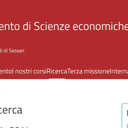
Salta al contenuto principale
ento di Scienze economiche
i di Sassari
ento
I nostri corsi
Ricerca
Terza missione
Intern
a
cerca