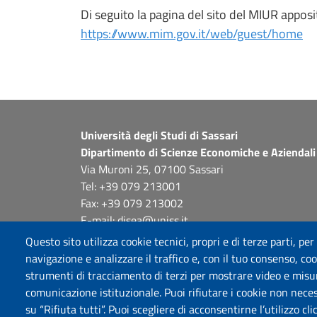
Di seguito la pagina del sito del MIUR appo
https://www.mim.gov.it/web/guest/home
Università degli Studi di Sassari
Dipartimento di Scienze Economiche e Aziendali
Via Muroni 25, 07100 Sassari
Tel: +39 079 213001
Fax: +39 079 213002
E-mail: disea@uniss.it
PEC: dip.scienze.economiche.aziendali@pec.uniss.
Questo sito utilizza cookie tecnici, propri e di terze parti, per
Coordinate GPS
navigazione e analizzare il traffico e, con il tuo consenso, cook
strumenti di tracciamento di terzi per mostrare video e misurar
comunicazione istituzionale. Puoi rifiutare i cookie non neces
su “Rifiuta tutti”. Puoi scegliere di acconsentirne l’utilizzo cl