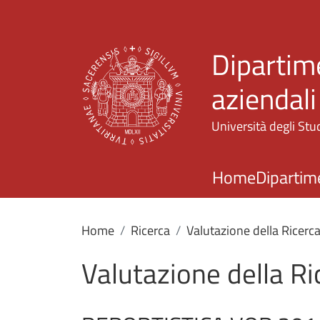
Dipartim
aziendali
Università degli Stud
Home
Dipartim
Home
Ricerca
Valutazione della Ricerc
Valutazione della Ri