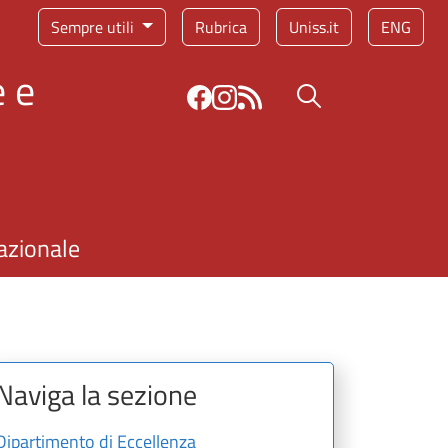
Sempre utili
Rubrica
Uniss.it
ENG
 e
Bottone cerca
azionale
Naviga la sezione
Dipartimento di Eccellenza