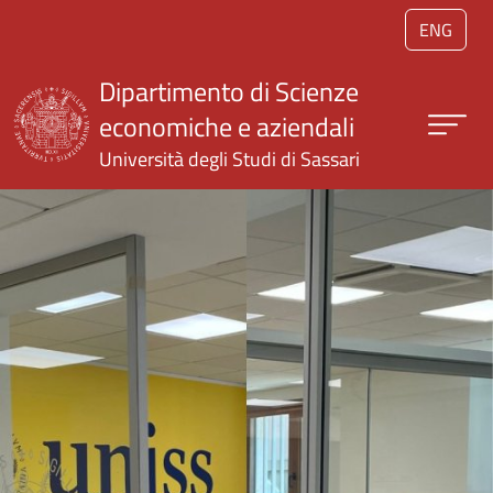
Salta al contenuto principale
ENG
Dipartimento di Scienze
economiche e aziendali
Università degli Studi di Sassari
Home page UNISS