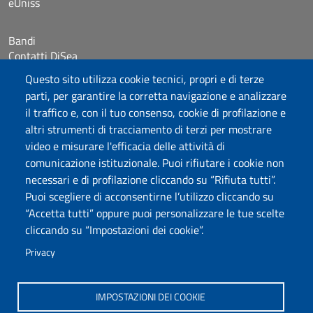
eUniss
Bandi
Contatti DiSea
Occupazione giornaliera aule
Questo sito utilizza cookie tecnici, propri e di terze
Prenotazione Sala riunioni
parti, per garantire la corretta navigazione e analizzare
il traffico e, con il tuo consenso, cookie di profilazione e
Seguici su
altri strumenti di tracciamento di terzi per mostrare
video e misurare l'efficacia delle attività di
comunicazione istituzionale. Puoi rifiutare i cookie non
Università degli Studi di Sassari
necessari e di profilazione cliccando su “Rifiuta tutti”.
Dipartimento di Scienze Economiche e Aziendali
Puoi scegliere di acconsentirne l’utilizzo cliccando su
Via Muroni 25, 07100 Sassari
“Accetta tutti” oppure puoi personalizzare le tue scelte
Tel: +39 079 213001
cliccando su “Impostazioni dei cookie”.
Fax: +39 079 213002
E-mail: disea@uniss.it
Privacy
PEC: dip.scienze.economiche.aziendali@pec.uniss.it
Coordinate GPS
IMPOSTAZIONI DEI COOKIE