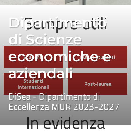
Sempre utili
Dipartimento
di Scienze
economiche e
Studenti
Futuri studenti
aziendali
Studenti
Post-laurea
Internazionali
DiSea - Dipartimento di
Eccellenza MUR 2023-2027
In evidenza